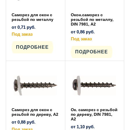
Саморез для окон с
Окон.саморез с
резьбой по металлу
резьбой по металлу,
DIN 7981, А2
от
0,71
руб.
от
0,86
руб.
Под заказ
Этот
Под заказ
товар
Этот
имеет
ПОДРОБНЕЕ
товар
несколько
имеет
ПОДРОБНЕЕ
вариаций.
несколько
Опции
вариаций.
можно
Опции
выбрать
можно
на
выбрать
странице
на
товара.
странице
товара.
Саморез для окон с
Ок. саморез с резьбой
резьбой по дереву, А2
по дереву, DIN 7981,
А2
от
0,88
руб.
от
1,10
руб.
Под заказ