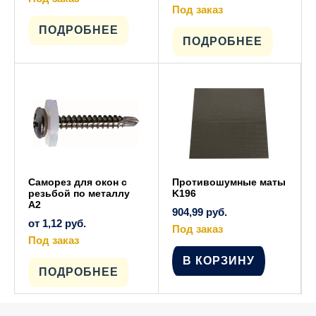
Этот
Под заказ
товар
Этот
имеет
ПОДРОБНЕЕ
товар
несколько
имеет
ПОДРОБНЕЕ
вариаций.
несколько
Опции
вариаций.
можно
Опции
выбрать
можно
на
выбрать
странице
на
товара.
странице
товара.
Саморез для окон с
Противошумные маты
резьбой по металлу
K196
А2
904,99
руб.
от
1,12
руб.
Под заказ
Под заказ
Этот
В КОРЗИНУ
товар
имеет
ПОДРОБНЕЕ
несколько
вариаций.
Опции
можно