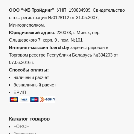
выбрать
на
ООО “ФБ Трэйдинг”
, УНП: 190834939. Свидетельство
странице
товара.
о гос. регистрации №0128112 от 31.05.2007,
Мингорисполком.
Юридический адрес:
220073, г. Минск, пер.
Ольшевского 7, корп. 9 , пом. №101
Интернет-магазин foerch.by
зарегистрирован в
Торговом реестре Республики Беларусь №334203 от
07.06.2016 г.
Способы оплаты:
наличный расчет
безналичный расчет
ЕРИП
Каталог товаров
FÖRCH
Jonnesway