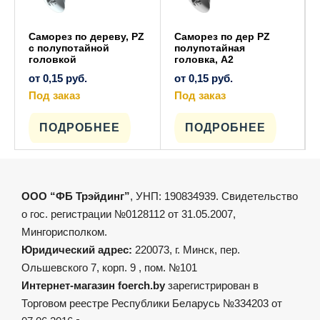
Саморез по дереву, PZ
Саморез по дер PZ
c полупотайной
полупотайная
головкой
головка, A2
от
0,15
руб.
от
0,15
руб.
Под заказ
Под заказ
Этот
Этот
товар
товар
имеет
имеет
ПОДРОБНЕЕ
ПОДРОБНЕЕ
несколько
несколько
вариаций.
вариаций.
Опции
Опции
можно
можно
выбрать
выбрать
на
на
ООО “ФБ Трэйдинг”
, УНП: 190834939. Свидетельство
странице
странице
товара.
товара.
о гос. регистрации №0128112 от 31.05.2007,
Мингорисполком.
Юридический адрес:
220073, г. Минск, пер.
Ольшевского 7, корп. 9 , пом. №101
Интернет-магазин foerch.by
зарегистрирован в
Торговом реестре Республики Беларусь №334203 от