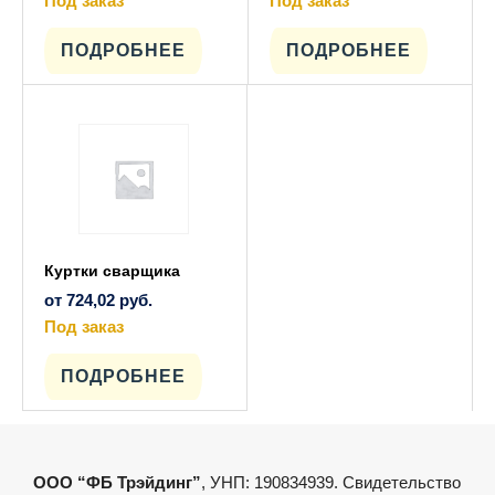
Под заказ
Под заказ
Этот
Этот
товар
товар
имеет
имеет
ПОДРОБНЕЕ
ПОДРОБНЕЕ
несколько
несколько
вариаций.
вариаций.
Опции
Опции
можно
можно
выбрать
выбрать
на
на
странице
странице
товара.
товара.
Куртки сварщика
от
724,02
руб.
Под заказ
Этот
товар
имеет
ПОДРОБНЕЕ
несколько
вариаций.
Опции
можно
выбрать
на
ООО “ФБ Трэйдинг”
, УНП: 190834939. Свидетельство
странице