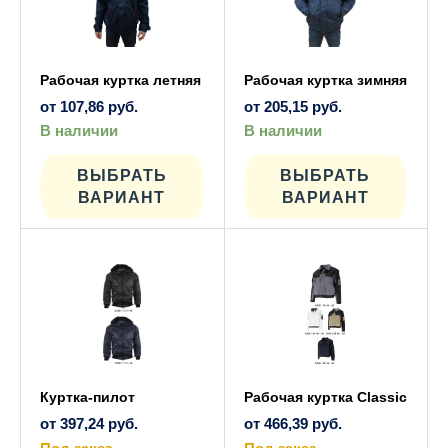
Рабочая куртка летняя
Рабочая куртка зимняя
от
107,86
руб.
от
205,15
руб.
В наличии
В наличии
Этот
Этот
товар
товар
имеет
имеет
ВЫБРАТЬ
ВЫБРАТЬ
несколько
нескол
ВАРИАНТ
ВАРИАНТ
вариаций.
вариац
Опции
Опции
можно
можно
выбрать
выбрат
на
на
странице
страни
товара.
товара
Куртка-пилот
Рабочая куртка Classic
от
397,24
руб.
от
466,39
руб.