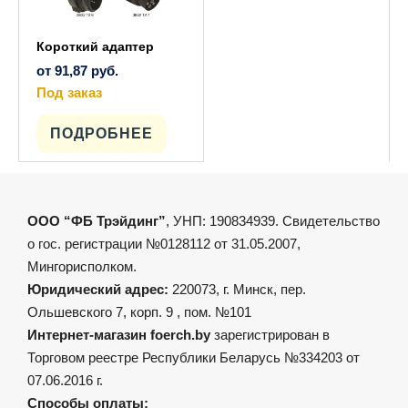
Короткий адаптер
от
91,87
руб.
Под заказ
Этот
товар
имеет
ПОДРОБНЕЕ
несколько
вариаций.
Опции
можно
выбрать
на
ООО “ФБ Трэйдинг”
, УНП: 190834939. Свидетельство
странице
товара.
о гос. регистрации №0128112 от 31.05.2007,
Мингорисполком.
Юридический адрес:
220073, г. Минск, пер.
Ольшевского 7, корп. 9 , пом. №101
Интернет-магазин foerch.by
зарегистрирован в
Торговом реестре Республики Беларусь №334203 от
07.06.2016 г.
Способы оплаты: