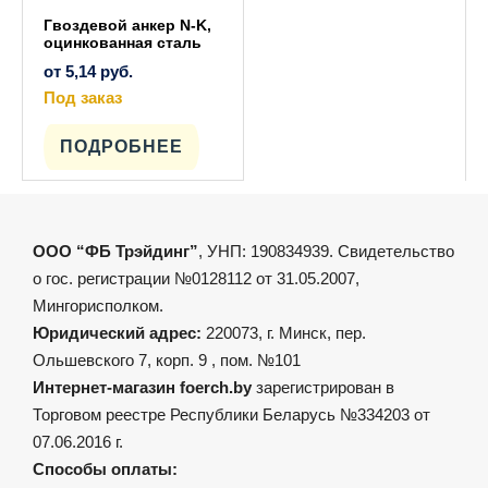
Гвоздевой анкер N-K,
оцинкованная сталь
от
5,14
руб.
Под заказ
Этот
товар
имеет
ПОДРОБНЕЕ
несколько
вариаций.
Опции
можно
выбрать
на
ООО “ФБ Трэйдинг”
, УНП: 190834939. Свидетельство
странице
товара.
о гос. регистрации №0128112 от 31.05.2007,
Мингорисполком.
Юридический адрес:
220073, г. Минск, пер.
Ольшевского 7, корп. 9 , пом. №101
Интернет-магазин foerch.by
зарегистрирован в
Торговом реестре Республики Беларусь №334203 от
07.06.2016 г.
Способы оплаты: