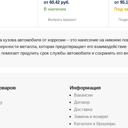
от
60,42
руб.
от
95,
В наличии
Под за
Этот
Этот
товар
товар
Выбрать вариант
Подр
имеет
имеет
несколько
несколько
вариаций.
вариаций.
Опции
Опции
можно
можно
 кузова автомобиля от коррозии – это нанесение на нижнюю п
выбрать
выбрать
на
на
верхности металла, которая предотвращает его взаимодействие
странице
странице
 помогает продлить срок службы автомобиля и сохранить его в
товара.
товара.
товаров
Информация
Вакансии
ay
Договор
Доставка
Замена и возврат
Каталоги и брошюры