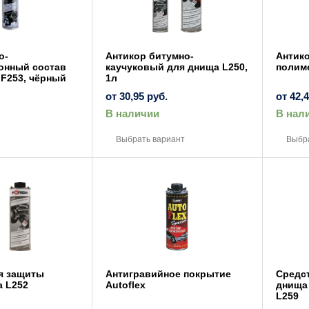
о-
Антикор битумно-
Антик
онный состав
каучуковый для днища L250,
полим
F253, чёрный
1л
от
30,95
руб.
от
42,
В наличии
В нал
Этот
товар
Выбрать вариант
Выбр
имеет
несколько
вариаций.
Опции
можно
выбрать
на
странице
товара.
я защиты
Антигравийное покрытие
Средс
а L252
Autoflex
днища 
L259