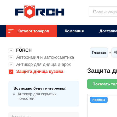
Поиск
товаров
Каталог товаров
Компания
Доставк
FÖRCH
Главная
F
>
Автохимия и автокосметика
Антикор для днища и арок
Защита д
Защита днища кузова
Показать то
Возможно будут интересны:
Антикор для скрытых
полостей
Новинка
Jonnesway