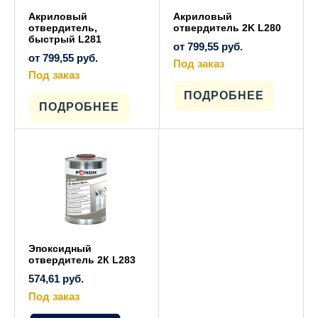
Акриловый
Акриловый
отвердитель,
отвердитель 2K L280
быстрый L281
от
799,55
руб.
от
799,55
руб.
Под заказ
Под заказ
Этот
товар
Этот
имеет
ПОДРОБНЕЕ
товар
несколько
имеет
ПОДРОБНЕЕ
вариаций.
несколько
Опции
вариаций.
можно
Опции
выбрать
можно
на
выбрать
странице
на
товара.
странице
товара.
Эпоксидный
отвердитель 2К L283
574,61
руб.
Под заказ