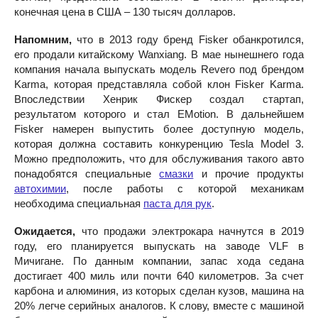
конечная цена в США – 130 тысяч долларов.
Напомним,
что в 2013 году бренд Fisker обанкротился,
его продали китайскому Wanxiang. В мае нынешнего года
компания начала выпускать модель Revero под брендом
Karma, которая представляла собой клон Fisker Karma.
Впоследствии Хенрик Фискер создал стартап,
результатом которого и стал EMotion. В дальнейшем
Fisker намерен выпустить более доступную модель,
которая должна составить конкуренцию Tesla Model 3.
Можно предположить, что для обслуживания такого авто
понадобятся специальные
смазки
и прочие продукты
автохимии
, после работы с которой механикам
необходима специальная
паста для рук
.
Ожидается,
что продажи электрокара начнутся в 2019
году, его планируется выпускать на заводе VLF в
Мичигане. По данным компании, запас хода седана
достигает 400 миль или почти 640 километров. За счет
карбона и алюминия, из которых сделан кузов, машина на
20% легче серийных аналогов. К слову, вместе с машиной