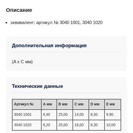
Описание
эквивалент: артикул № 3040 1001, 3040 1020
Дополнительная информация
(A x C мм)
Технические данные
Артикул №
A мм
B мм
C мм
D мм
E мм
3040 1002
6,40
25,00
14,00
8,30
9,90
3040 1020
6,20
25,00
16,00
8,30
10,00