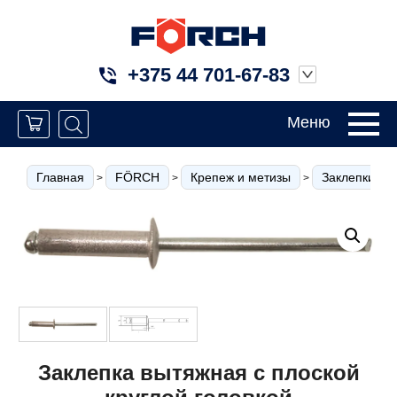
+375 44 701-67-83
Меню
Главная
FÖRCH
Крепеж и метизы
Заклепки и 
>
>
>
Заклепка вытяжная с плоской