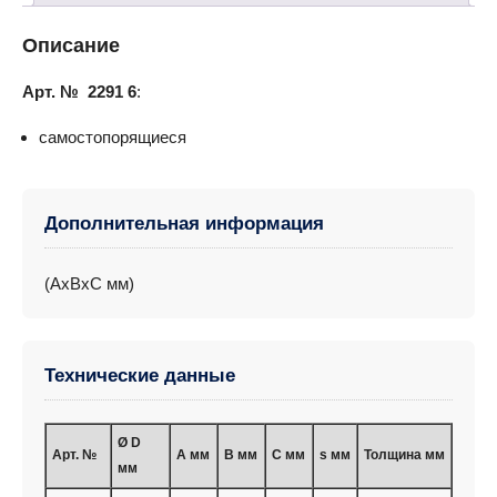
Описание
Арт. № 2291 6
:
самостопорящиeся
Дополнительная информация
(AxBxC мм)
Технические данные
Ø D
Арт. №
A мм
B мм
C мм
s мм
Толщина мм
мм