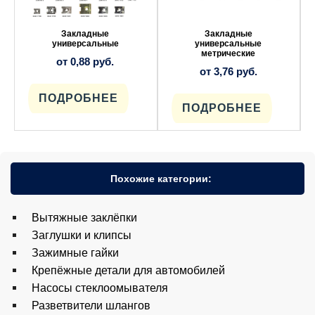
вариаций.
вариаций.
Опции
Опции
можно
можно
выбрать
выбрать
Закладные
Закладные
на
на
универсальные
универсальные
странице
странице
метрические
от
0,88
руб.
товара.
товара.
от
3,76
руб.
ПОДРОБНЕЕ
ПОДРОБНЕЕ
Похожие категории:
Вытяжные заклёпки
Заглушки и клипсы
Зажимные гайки
Крепёжные детали для автомобилей
Насосы стеклоомывателя
Разветвители шлангов