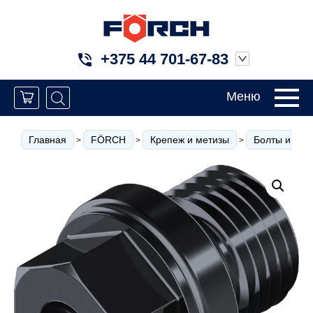
+375 44 701-67-83
Меню
Главная
FÖRCH
Крепеж и метизы
Болты и вин
>
>
>