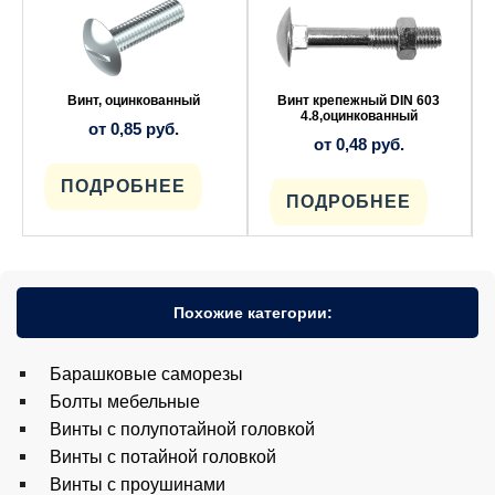
товар
товар
имеет
имеет
несколько
несколько
вариаций.
вариаций.
Опции
Опции
можно
можно
выбрать
выбрать
Винт, оцинкованный
Винт крепежный DIN 603
на
на
4.8,оцинкованный
от
0,85
руб.
странице
странице
от
0,48
руб.
товара.
товара.
ПОДРОБНЕЕ
ПОДРОБНЕЕ
Похожие категории:
Барашковые саморезы
Болты мебельные
Винты с полупотайной головкой
Винты с потайной головкой
Винты с проушинами