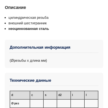
Описание
цилиндрическая резьба
внешний шестигранник
неоцинкованная сталь
Дополнительная информация
(Øрезьбы x длина мм)
Технические данные
d
c
s
d2
i
l
Ø рез