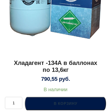
Хладагент -134А в баллонах
по 13,6кг
790,55
руб.
В наличии
Количество
товара
В КОРЗИНУ
Хладагент
-134А