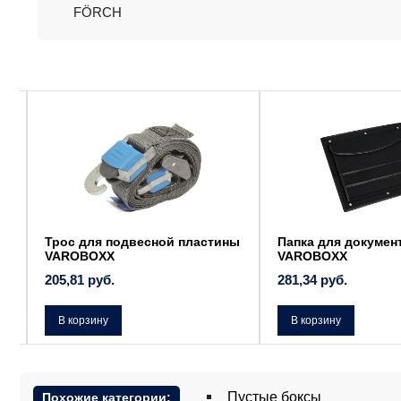
FÖRCH
Трос для подвесной пластины
Папка для документ
VAROBOXX
VAROBOXX
205,81
руб.
281,34
руб.
В корзину
В корзину
Пустые боксы
Похожие категории: