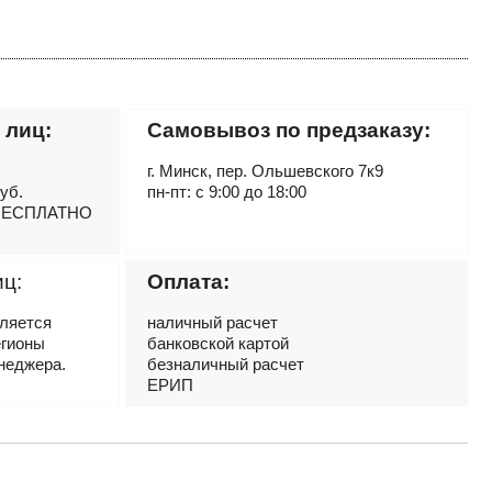
 лиц:
Самовывоз по предзаказу:
г. Минск, пер. Ольшевского 7к9
руб.
пн-пт: с 9:00 до 18:00
– БЕСПЛАТНО
иц:
Оплата:
вляется
наличный расчет
егионы
банковской картой
неджера.
безналичный расчет
ЕРИП