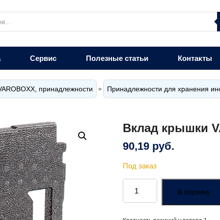
а
Сервис
Полезные статьи
Контакты
VAROBOXX, принадлежности
Принадлежности для хранения ин
>
Вклад крышки 
90,19
руб.
Под заказ
Количество
товара
В корзину
Вклад
крышки
VAROBOXX