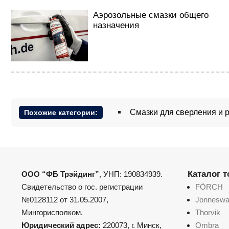
Аэрозольные смазки общего
назначения
Смазки для сверления и 
Похожие категории:
Каталог 
ООО “ФБ Трэйдинг”
, УНП: 190834939.
Свидетельство о гос. регистрации
FÖRCH
№0128112 от 31.05.2007,
Jonnesw
Мингорисполком.
Thorvik
Юридический адрес:
220073, г. Минск,
Ombra