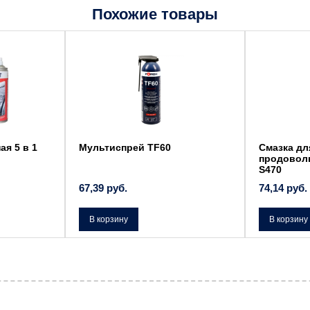
Похожие товары
ая 5 в 1
Мультиспрей TF60
Смазка дл
продовол
S470
67,39
руб.
74,14
руб.
В корзину
В корзину