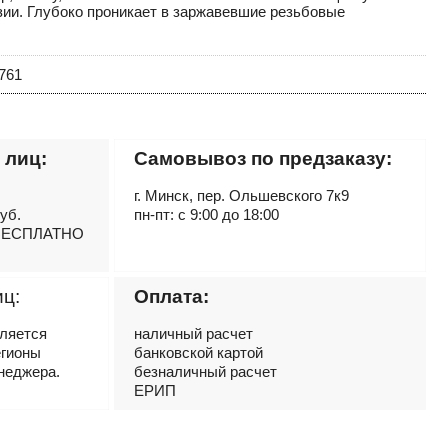
зии. Глубоко проникает в заржавевшие резьбовые
761
 лиц:
Самовывоз по предзаказу:
г. Минск, пер. Ольшевского 7к9
руб.
пн-пт: с 9:00 до 18:00
– БЕСПЛАТНО
иц:
Оплата:
вляется
наличный расчет
егионы
банковской картой
неджера.
безналичный расчет
ЕРИП