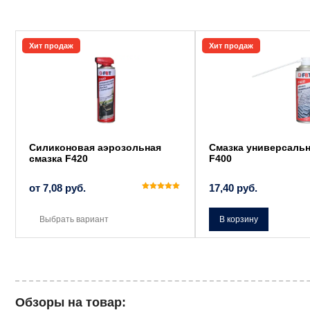
Этот
Хит продаж
Хит продаж
товар
имеет
несколько
вариаций.
Опции
можно
выбрать
на
странице
товара.
Силиконовая аэрозольная
Смазка универсальн
смазка F420
F400
от
7,08
руб.
17,40
руб.
Оценка
5.00
из 5
Выбрать вариант
В корзину
Обзоры на товар: