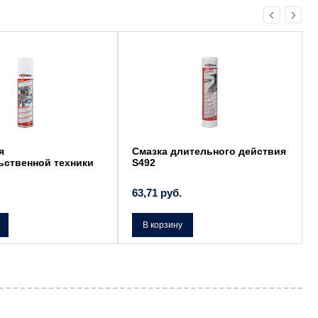
я
Смазка длительного действия
ьственной техники
S492
63,71
руб.
В корзину