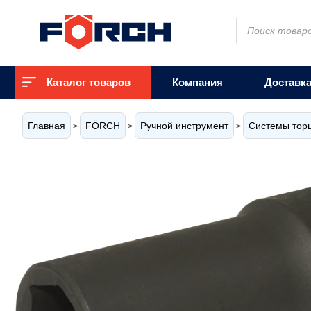
Поиск
товаров
Каталог товаров
Компания
Доставк
Главная
FÖRCH
Ручной инструмент
Системы тор
>
>
>