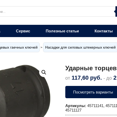
а
Сервис
Полезные статьи
Контакты
цевых гаечных ключей
Насадки для силовых штекерных ключей
>
Ударные торцев
117,60
руб.
2
от
- до
Посмотреть варианты
Артикулы:
45711141, 457111
45711127