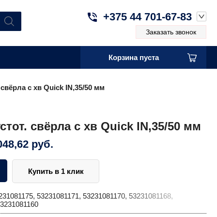
+375 44 701-67-83
Заказать звонок
Корзина пуста
свёрла с хв Quick IN,35/50 мм
тот. свёрла с хв Quick IN,35/50 мм
048,62
руб.
Купить в 1 клик
231081175, 53231081171, 53231081170, 53231081168,
53231081160