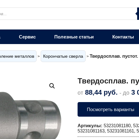
а
Сервис
Полезные статьи
Контакты
Твердосплав. пустот. 
рление металлов
Корончатые сверла
>
>
Твердосплав. пус
88,44
руб.
3 
от
- до
Посмотреть варианты
Артикулы:
53231081180, 53
53231081163, 53231081161, 