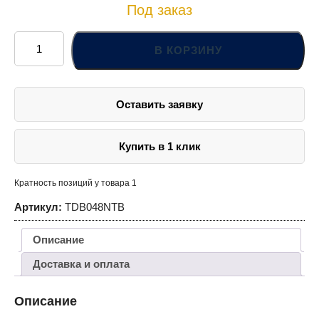
Под заказ
Количество
товара
В КОРЗИНУ
TDB048NTB
Сверло
спиральное
по
металлу
Оставить заявку
HSS
TiN
в
блистере,
d4.8
Купить в 1 клик
мм
Кратность позиций у товара 1
Артикул:
TDB048NTB
Описание
Доставка и оплата
Описание