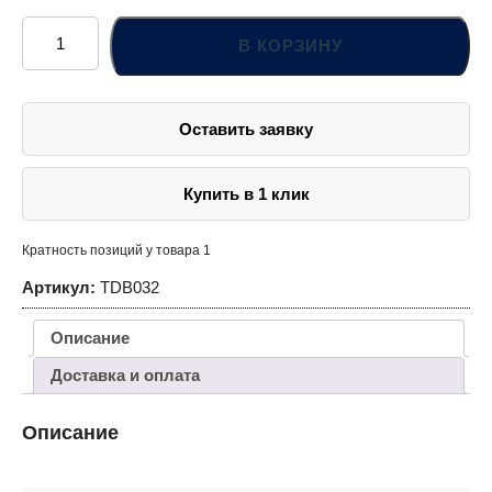
Количество
товара
В КОРЗИНУ
TDB032
Сверло
спиральное
по
металлу
Оставить заявку
HSS,
d3.2
мм
Купить в 1 клик
Кратность позиций у товара 1
Артикул:
TDB032
Описание
Доставка и оплата
Описание