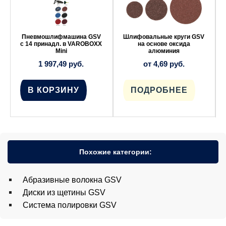
несколько
вариаций.
Опции
можно
выбрать
Пневмошлифмашина GSV
Шлифовальные круги GSV
на
с 14 принадл. в VAROBOXX
на основе оксида
странице
Mini
алюминия
товара.
1 997,49
руб.
от
4,69
руб.
В КОРЗИНУ
ПОДРОБНЕЕ
Похожие категории:
Абразивные волокна GSV
Диски из щетины GSV
Система полировки GSV