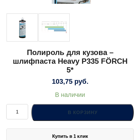
Полироль для кузова –
шлифпаста Heavy P335 FÖRCH
5*
103,75
руб.
В наличии
Количество
товара
В КОРЗИНУ
Полироль
для
кузова
-
шлифпаста
Купить в 1 клик
Heavy