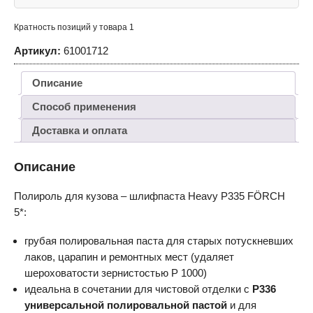
P335
FÖRCH
5*
Кратность позиций у товара 1
Артикул:
61001712
Описание
Способ применения
Доставка и оплата
Описание
Полироль для кузова – шлифпаста Heavy P335 FÖRCH
5*:
грубая полировальная паста для старых потускневших
лаков, царапин и ремонтных мест (удаляет
шероховатости зернистостью P 1000)
идеальна в сочетании для чистовой отделки с
P336
универсальной полировальной пастой
и для