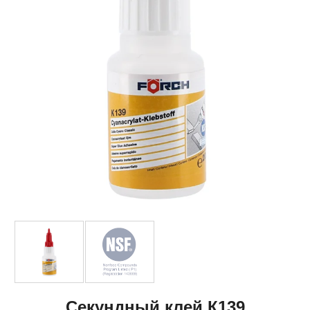
Секундный клей К139