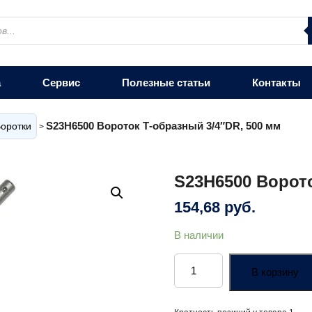
а
Сервис
Полезные статьи
Контакты
S23H6500 Вороток Т-образный 3/4″DR, 500 мм
оротки
>
S23H6500 Ворото
154,68
руб.
В наличии
Количество
товара
В корзину
S23H6500
Вороток
Т-
образный