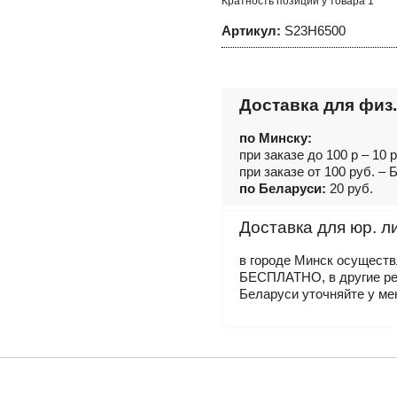
Кратность позиций у товара 1
3/4"DR,
500
Артикул:
S23H6500
мм
Доставка для физ.
по Минску:
при заказе до 100 р – 10 
при заказе от 100 руб. 
по Беларуси:
20 руб.
Доставка для юр. л
в городе Минск осущест
БЕСПЛАТНО, в другие р
Беларуси уточняйте у ме