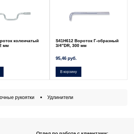
роток коленчатый
S41H612 Вороток Г-образный
2 мм
3/4″DR, 300 мм
95,46
руб.
В корзину
очные рукоятки
Удлинители
Отдел по работе с клиентами: