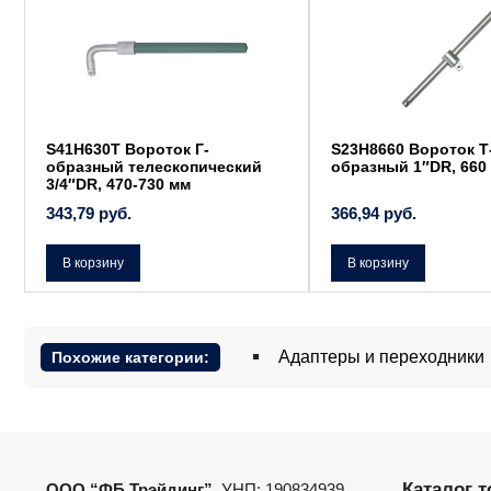
S41H630T Вороток Г-
S23H8660 Вороток Т
образный телескопический
образный 1″DR, 660
3/4″DR, 470-730 мм
343,79
руб.
366,94
руб.
В корзину
В корзину
Адаптеры и переходники
Похожие категории:
Каталог 
ООО “ФБ Трэйдинг”
, УНП: 190834939.