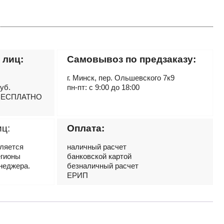
 лиц:
Самовывоз по предзаказу:
г. Минск, пер. Ольшевского 7к9
руб.
пн-пт: с 9:00 до 18:00
– БЕСПЛАТНО
иц:
Оплата:
вляется
наличный расчет
егионы
банковской картой
неджера.
безналичный расчет
ЕРИП