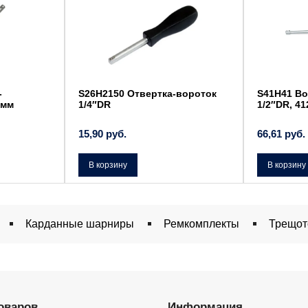
-
S26H2150 Отвертка-вороток
S41H41 Во
 мм
1/4″DR
1/2″DR, 41
15,90
руб.
66,61
руб.
В корзину
В корзину
Карданные шарниры
Ремкомплекты
Трещот
товаров
Информация