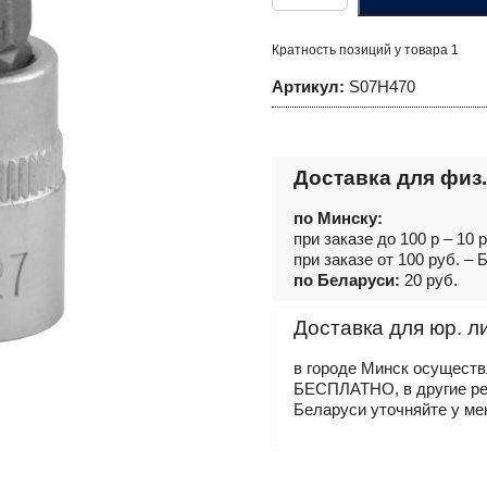
Насадка
торцевая
1/2"DR
Кратность позиций у товара 1
с
вставкой-
Артикул:
S07H470
битой
TORX®,
T70,
55
мм
Доставка для физ.
по Минску:
при заказе до 100 р – 10 
при заказе от 100 руб. 
по Беларуси:
20 руб.
Доставка для юр. л
в городе Минск осущест
БЕСПЛАТНО, в другие р
Беларуси уточняйте у ме