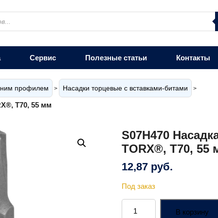
а
Сервис
Полезные статьи
Контакты
енним профилем
Насадки торцевые с вставками-битами
>
>
X®, T70, 55 мм
S07H470 Насадка
TORX®, T70, 55 
12,87
руб.
Под заказ
Количество
товара
В корзину
S07H470