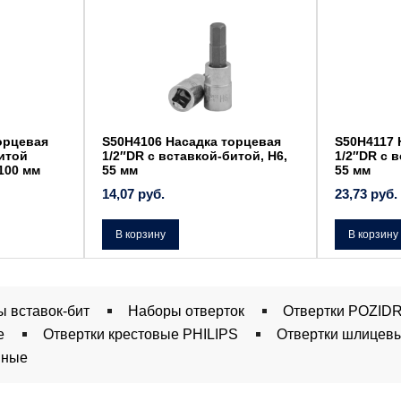
орцевая
S50H4106 Насадка торцевая
S50H4117 
битой
1/2″DR с вставкой-битой, H6,
1/2″DR с 
100 мм
55 мм
55 мм
14,07
руб.
23,73
руб.
В корзину
В корзину
ы вставок-бит
Наборы отверток
Отвертки POZIDR
е
Отвертки крестовые PHILIPS
Отвертки шлицев
нные