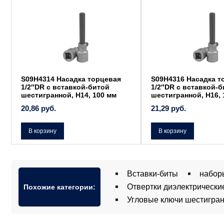
S09H4314 Насадка торцевая
S09H4316 Насадка т
1/2″DR с вставкой-битой
1/2″DR с вставкой-
шестигранной, H14, 100 мм
шестигранной, H16, 
20,86
руб.
21,29
руб.
В корзину
В корзину
Вставки-биты
набор
Отвертки диэлектрически
Похожие категории:
Угловые ключи шестигра