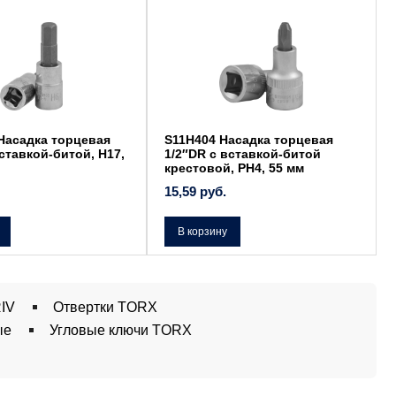
Насадка торцевая
S11H404 Насадка торцевая
вставкой-битой, H17,
1/2″DR с вставкой-битой
крестовой, РН4, 55 мм
15,59
руб.
В корзину
IV
Отвертки TORX
ые
Угловые ключи TORX