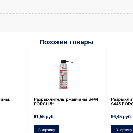
Похожие товары
чины,
Разрыхлитель ржавчины S444
Разрыхлит
FÖRCH 5*
S445 FÖRC
91,55
руб.
96,45
руб.
В корзину
В корзину