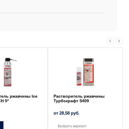
Этот
товар
имеет
несколько
вариаций.
Опции
можно
выбрать
на
странице
товара.
ель ржавчины Ice
Растворитель ржавчины
H 5*
Турбокрафт S409
от
28,58
руб.
Выбрать вариант