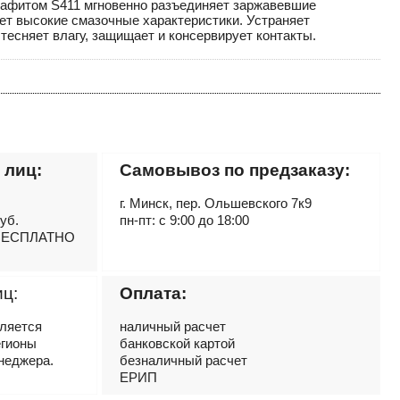
рафитом S411 мгновенно разъединяет заржавевшие
ет высокие смазочные характеристики. Устраняет
тесняет влагу, защищает и консервирует контакты.
 лиц:
Самовывоз по предзаказу:
г. Минск, пер. Ольшевского 7к9
руб.
пн-пт: с 9:00 до 18:00
– БЕСПЛАТНО
иц:
Оплата:
вляется
наличный расчет
егионы
банковской картой
неджера.
безналичный расчет
ЕРИП