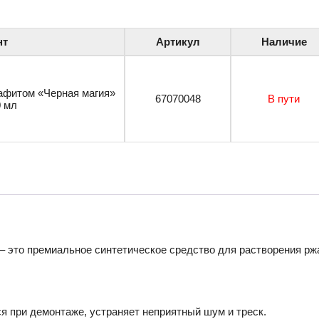
нт
Артикул
Наличие
афитом «Черная магия»
67070048
В пути
0 мл
 – это премиальное синтетическое средство для растворения р
я при демонтаже, устраняет неприятный шум и треск.