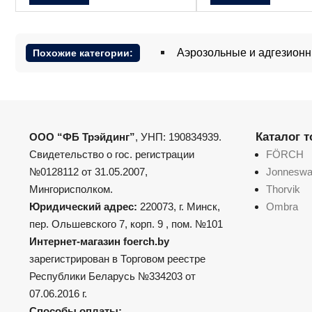
Аэрозольные и адгезионн
Похожие категории:
Каталог 
ООО “ФБ Трэйдинг”
, УНП: 190834939.
Свидетельство о гос. регистрации
FÖRCH
№0128112 от 31.05.2007,
Jonnesw
Мингорисполком.
Thorvik
Юридический адрес:
220073, г. Минск,
Ombra
пер. Ольшевского 7, корп. 9 , пом. №101
Интернет-магазин foerch.by
зарегистрирован в Торговом реестре
Республики Беларусь №334203 от
07.06.2016 г.
Способы оплаты: