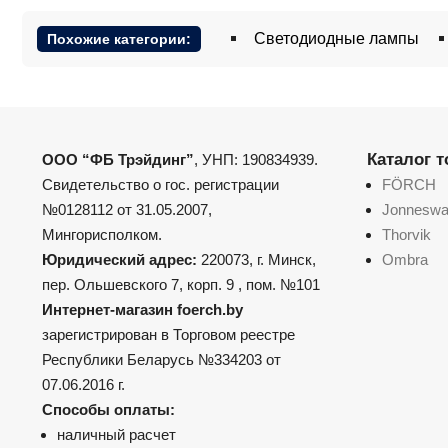
Светодиодные лампы
Похожие категории:
Каталог 
ООО “ФБ Трэйдинг”
, УНП: 190834939.
Свидетельство о гос. регистрации
FÖRCH
№0128112 от 31.05.2007,
Jonnesw
Мингорисполком.
Thorvik
Юридический адрес:
220073, г. Минск,
Ombra
пер. Ольшевского 7, корп. 9 , пом. №101
Интернет-магазин foerch.by
зарегистрирован в Торговом реестре
Республики Беларусь №334203 от
07.06.2016 г.
Способы оплаты:
наличный расчет