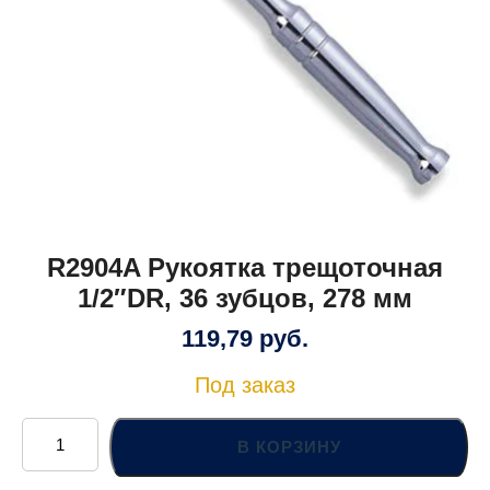
R2904A Рукоятка трещоточная
1/2″DR, 36 зубцов, 278 мм
119,79
руб.
Под заказ
Количество
товара
В КОРЗИНУ
R2904A
Рукоятка
трещоточная