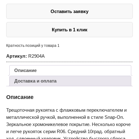
1/2"DR,
36
Оставить заявку
зубцов,
278
мм
Купить в 1 клик
Кратность позиций у товара 1
Артикул:
R2904A
Описание
Доставка и оплата
Описание
Трещоточная рукоятка с флажковым переключателем и
металлической ручкой, выполненной в стиле Snap-On.
Зеркальное хромоникелевое покрытие. Несколько короче
и легче рукояток серии R06. Средний 10град. обратный
ход, сдвоенный храповик. Устройство быстрого сброса