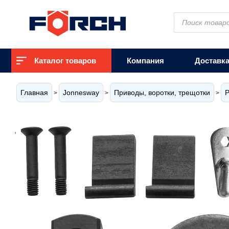
Поиск
товаров
Каталог товаров
Компания
Доставк
Главная
Jonnesway
Приводы, воротки, трещотки
Р
>
>
>