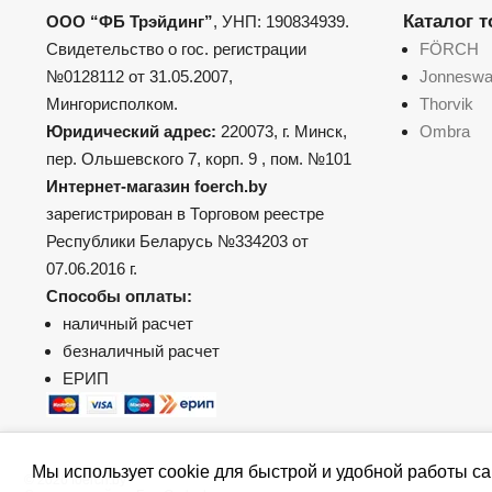
Каталог 
ООО “ФБ Трэйдинг”
, УНП: 190834939.
Свидетельство о гос. регистрации
FÖRCH
№0128112 от 31.05.2007,
Jonnesw
Мингорисполком.
Thorvik
Юридический адрес:
220073, г. Минск,
Ombra
пер. Ольшевского 7, корп. 9 , пом. №101
Интернет-магазин foerch.by
зарегистрирован в Торговом реестре
Республики Беларусь №334203 от
07.06.2016 г.
Способы оплаты:
наличный расчет
безналичный расчет
ЕРИП
Мы использует cookie для быстрой и удобной работы са
© 2026 foerch.by