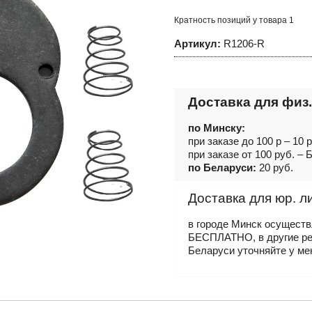
Ремонтный
комплект
Кратность позиций у товара 1
для
рукоятки
Артикул:
R1206-R
трещоточной
усиленной
3/4"DR,
24
зубца,
R1206
Доставка для физ.
по Минску:
при заказе до 100 р – 10 
при заказе от 100 руб. 
по Беларуси:
20 руб.
Доставка для юр. л
в городе Минск осущест
БЕСПЛАТНО, в другие р
Беларуси уточняйте у ме