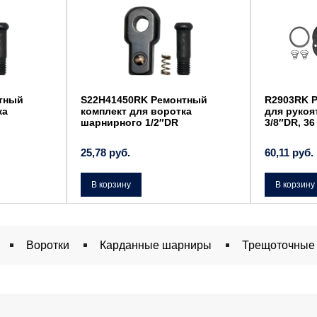
тный
S22H41450RK Ремонтный
R2903RK 
ка
комплект для воротка
для рукоя
шарнирного 1/2″DR
3/8″DR, 3
25,78
руб.
60,11
руб.
В корзину
В корзину
Воротки
Карданные шарниры
Трещоточные 