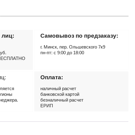
 лиц:
Самовывоз по предзаказу:
г. Минск, пер. Ольшевского 7к9
руб.
пн-пт: с 9:00 до 18:00
– БЕСПЛАТНО
иц:
Оплата:
вляется
наличный расчет
егионы
банковской картой
неджера.
безналичный расчет
ЕРИП