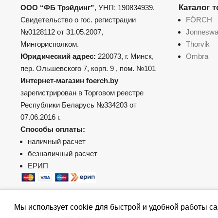
Каталог 
ООО “ФБ Трэйдинг”
, УНП: 190834939.
Свидетельство о гос. регистрации
FÖRCH
№0128112 от 31.05.2007,
Jonnesw
Мингорисполком.
Thorvik
Юридический адрес:
220073, г. Минск,
Ombra
пер. Ольшевского 7, корп. 9 , пом. №101
Интернет-магазин foerch.by
зарегистрирован в Торговом реестре
Республики Беларусь №334203 от
07.06.2016 г.
Способы оплаты:
наличный расчет
безналичный расчет
ЕРИП
Мы использует cookie для быстрой и удобной работы са
© 2026 foerch.by
Создание сайтов
FreeCoder.by