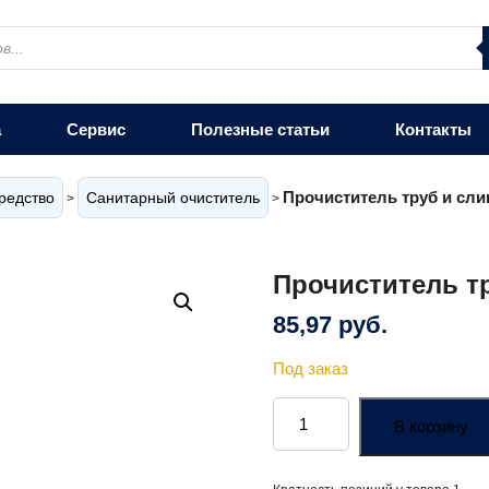
а
Сервис
Полезные статьи
Контакты
Прочиститель труб и сли
редство
Санитарный очиститель
>
>
Прочиститель т
85,97
руб.
Под заказ
Количество
товара
В корзину
Прочиститель
труб
и
сливов