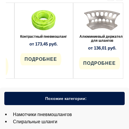
Этот
Этот
товар
товар
имеет
имеет
несколько
несколько
вариаций.
вариаций.
Опции
Опции
можно
можно
выбрать
выбрать
Контрастный пневмошланг
Алюминиевый держатель
на
на
для шлангов
от
173,45
руб.
странице
странице
от
136,01
руб.
товара.
товара.
ПОДРОБНЕЕ
ПОДРОБНЕЕ
Похожие категории:
Намотчики пневмошлангов
Спиральные шланги