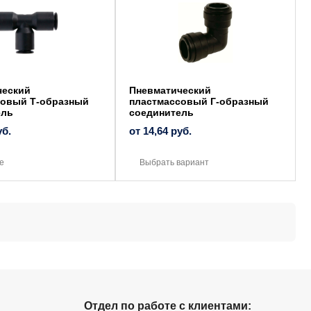
имеет
несколько
вариаций.
Опции
можно
выбрать
на
странице
товара.
ческий
Пневматический
совый Т-образный
пластмассовый Г-образный
ель
соединитель
уб.
от
14,64
руб.
е
Выбрать вариант
Отдел по работе с клиентами: