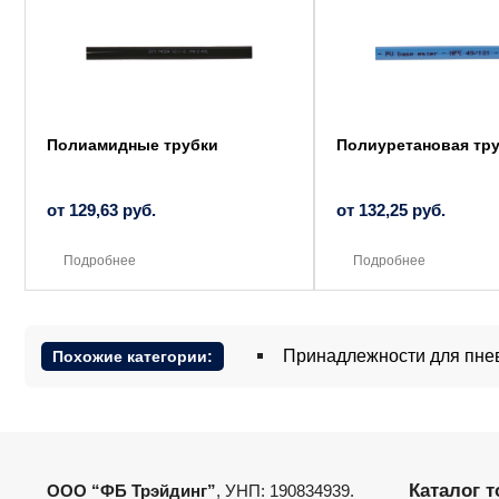
имеет
имеет
несколько
несколько
вариаций.
вариаций.
Опции
Опции
можно
можно
выбрать
выбрать
на
на
странице
странице
товара.
товара.
Полиамидные трубки
Полиуретановая тр
от
129,63
руб.
от
132,25
руб.
Подробнее
Подробнее
Принадлежности для пне
Похожие категории:
Каталог 
ООО “ФБ Трэйдинг”
, УНП: 190834939.