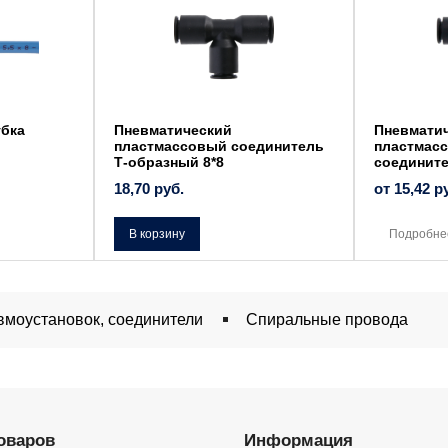
имеет
несколько
вариаций.
Опции
можно
выбрать
на
странице
товара.
убка
Пневматический
Пневмати
пластмассовый соединитель
пластмас
Т-образный 8*8
соединит
18,70
руб.
от
15,42
р
В корзину
Подробне
вмоустановок, соединители
Спиральные провода
товаров
Информация