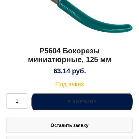
P5604 Бокорезы
миниатюрные, 125 мм
63,14
руб.
Под заказ
Количество
товара
В КОРЗИНУ
P5604
Бокорезы
миниатюрные,
125
мм
Оставить заявку