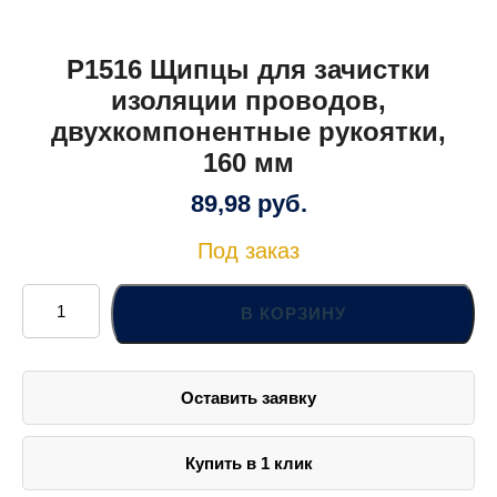
P1516 Щипцы для зачистки
изоляции проводов,
двухкомпонентные рукоятки,
160 мм
89,98
руб.
Под заказ
Количество
товара
В КОРЗИНУ
P1516
Щипцы
для
зачистки
изоляции
Оставить заявку
проводов,
двухкомпонентные
рукоятки,
160
мм
Купить в 1 клик