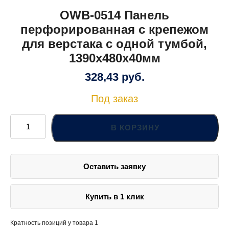
OWB-0514 Панель
перфорированная с крепежом
для верстака с одной тумбой,
1390х480х40мм
328,43
руб.
Под заказ
Количество
товара
В КОРЗИНУ
OWB-
0514
Панель
перфорированная
с
Оставить заявку
крепежом
для
верстака
с
одной
Купить в 1 клик
тумбой,
1390х480х40мм
Кратность позиций у товара 1