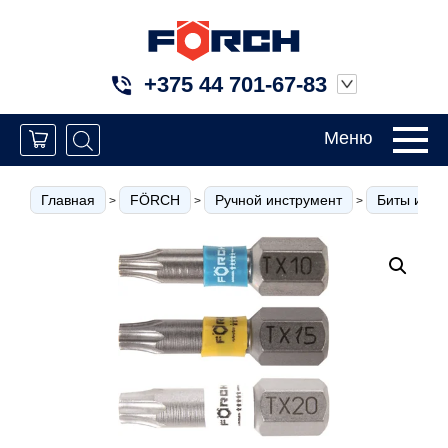
+375 44 701-67-83
Меню
Главная
FÖRCH
Ручной инструмент
Биты и вст
>
>
>