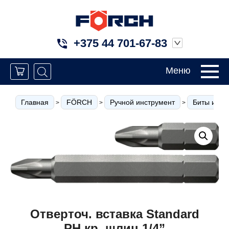
+375 44 701-67-83
Меню
Главная
FÖRCH
Ручной инструмент
Биты и вст
>
>
>
Отверточ. вставка Standard
РН кр. шлиц 1/4”