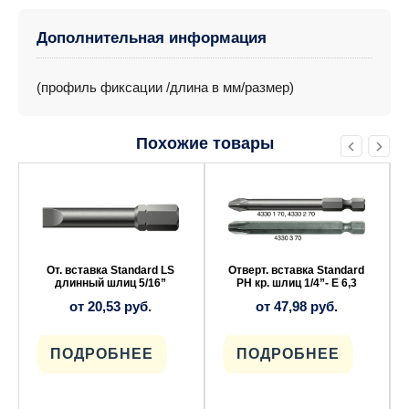
Дополнительная информация
(профиль фиксации /длина в мм/размер)
Похожие товары
Этот
Этот
товар
товар
имеет
имеет
несколько
несколько
вариаций.
вариаций.
Опции
Опции
можно
можно
выбрать
выбрать
От. вставка Standard LS
Отверт. вставка Standard
на
на
длинный шлиц 5/16”
РН кр. шлиц 1/4”- Е 6,3
странице
странице
от
20,53
руб.
от
47,98
руб.
товара.
товара.
ПОДРОБНЕЕ
ПОДРОБНЕЕ