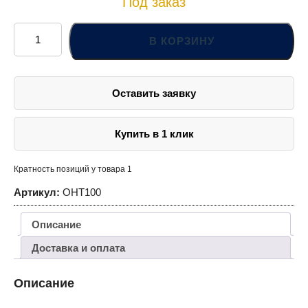
Под заказ
Количество
товара
В КОРЗИНУ
OHT100
Домкрат
гидравлический
профессиональный
100
Оставить заявку
т.,
335-
515
мм
Купить в 1 клик
Кратность позиций у товара 1
Артикул:
OHT100
Описание
Доставка и оплата
Описание