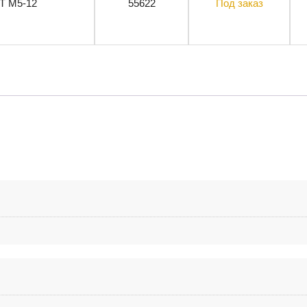
 M5-12
55622
Под заказ