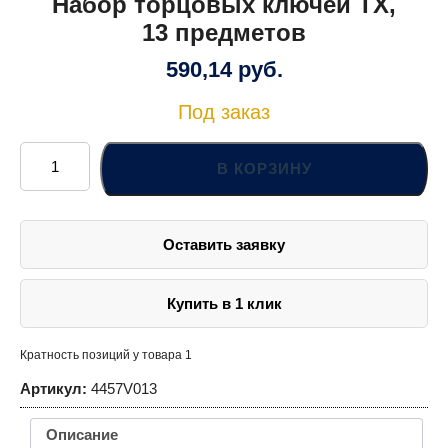
Набор торцовых ключей TX,
13 предметов
590,14
руб.
Под заказ
Количество
товара
В КОРЗИНУ
Набор
торцовых
ключей
TX,
13
Оставить заявку
предметов
Купить в 1 клик
Кратность позиций у товара 1
Артикул:
4457V013
Описание