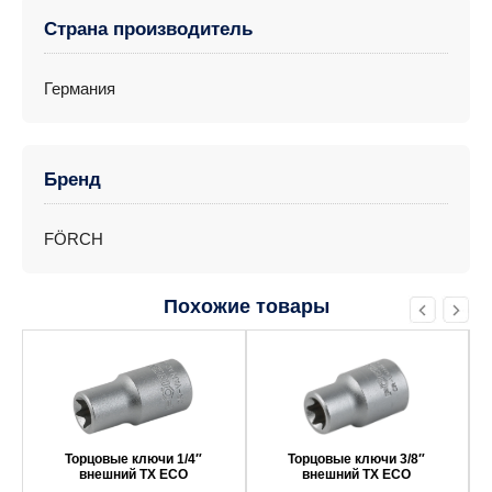
Страна производитель
Германия
Бренд
FÖRCH
Похожие товары
Этот
Этот
товар
товар
имеет
имеет
несколько
несколько
вариаций.
вариаций.
Опции
Опции
можно
можно
выбрать
выбрать
Торцовые ключи 1/4″
Торцовые ключи 3/8″
на
на
внешний ТХ ECO
внешний ТХ ECO
странице
странице