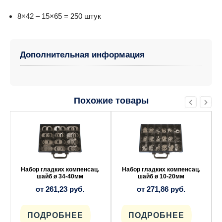
8×42 – 15×65 = 250 штук
Дополнительная информация
Похожие товары
Этот
Этот
товар
товар
имеет
имеет
несколько
несколько
вариаций.
вариаций.
Опции
Опции
можно
можно
выбрать
выбрать
Набор гладких компенсац.
Набор гладких компенсац.
на
на
шайб ø 34-40мм
шайб ø 10-20мм
странице
странице
от
261,23
руб.
от
271,86
руб.
товара.
товара.
ПОДРОБНЕЕ
ПОДРОБНЕЕ