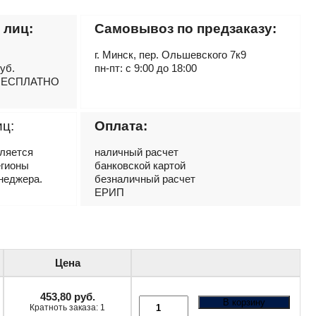
 лиц:
Самовывоз по предзаказу:
г. Минск, пер. Ольшевского 7к9
руб.
пн-пт: с 9:00 до 18:00
– БЕСПЛАТНО
иц:
Оплата:
вляется
наличный расчет
егионы
банковской картой
неджера.
безналичный расчет
ЕРИП
Цена
453,80
руб.
В корзину
Кратноть заказа: 1