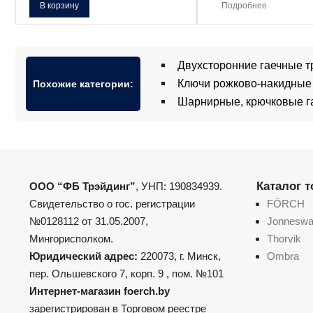
В корзину
Подробнее
Двухсторонние гаечные т
Ключи рожково-накидные
Похожие категории:
Шарнирные, крючковые г
Каталог 
ООО “ФБ Трэйдинг”
, УНП: 190834939.
Свидетельство о гос. регистрации
FÖRCH
№0128112 от 31.05.2007,
Jonnesw
Мингорисполком.
Thorvik
Юридический адрес:
220073, г. Минск,
Ombra
пер. Ольшевского 7, корп. 9 , пом. №101
Интернет-магазин foerch.by
зарегистрирован в Торговом реестре