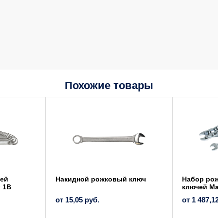
Похожие товары
Этот
Этот
товар
товар
имеет
имеет
несколько
несколько
вариаций.
вариаций.
Опции
Опции
можно
можно
выбрать
выбрать
на
на
странице
странице
товара.
товара.
чей
Накидной рожковый ключ
Набор ро
 1В
ключей Ma
от
15,05
руб.
от
1 487,1