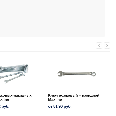
Этот
товар
имеет
несколько
вариаций.
Опции
можно
выбрать
на
странице
товара.
жковых-накидных
Ключ рожковый – накидной
xline
Maxline
2
руб.
от
81,90
руб.