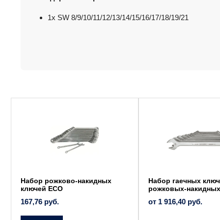
1x SW 8/9/10/11/12/13/14/15/16/17/18/19/21
Этот
товар
имеет
несколько
вариаций.
Опции
можно
выбрать
на
странице
товара.
Набор рожково-накидных
Набор гаечных клю
ключей ECO
рожковых-накидных
167,76
руб.
от
1 916,40
руб.