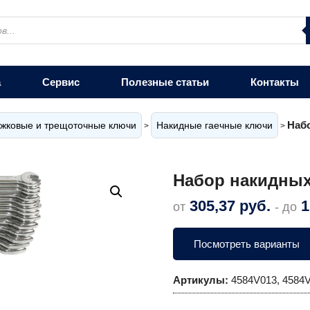
а
Сервис
Полезные статьи
Контакты
Наб
ожковые и трещоточные ключи
Накидные гаечные ключи
>
>
Набор накидны
305,37
руб.
1
от
- до
Посмотреть варианты
Артикулы:
4584V013, 4584V