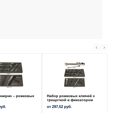
Этот
товар
имеет
несколько
вариаций.
Опции
можно
выбрать
на
странице
товара.
рнирно – рожковых
Набор рожковых ключей с
трещоткой и фиксатором
руб.
от
297,52
руб.