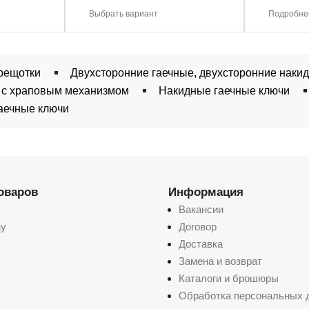
Выбрать вариант
Подробне
рещотки
Двухсторонние гаечные, двухсторонние наки
 с храповым механизмом
Накидные гаечные ключи
аечные ключи
товаров
Информация
Вакансии
ay
Договор
Доставка
Замена и возврат
Каталоги и брошюры
Обработка персональных 