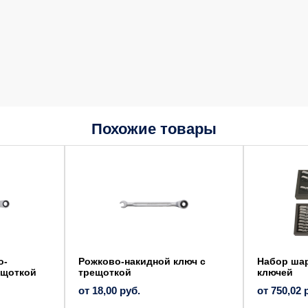
Похожие товары
Этот
Этот
товар
товар
имеет
имеет
несколько
несколько
вариаций.
вариаций.
Опции
Опции
можно
можно
выбрать
выбрать
на
на
странице
странице
товара.
товара.
о-
Рожково-накидной ключ с
Набор ша
ещоткой
трещоткой
ключей
от
18,00
руб.
от
750,02