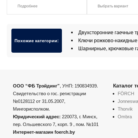
Подробнее
Выбрать вариант
Двухсторонние гаечные т
Ключи рожково-накидные
Похожие категории:
Шарнирные, крючковые г
Каталог 
ООО “ФБ Трэйдинг”
, УНП: 190834939.
Свидетельство о гос. регистрации
FÖRCH
№0128112 от 31.05.2007,
Jonnesw
Мингорисполком.
Thorvik
Юридический адрес:
220073, г. Минск,
Ombra
пер. Ольшевского 7, корп. 9 , пом. №101
Интернет-магазин foerch.by