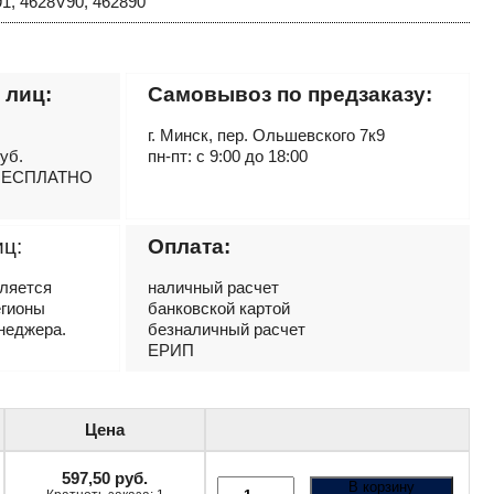
1, 4628V90, 462890
 лиц:
Самовывоз по предзаказу:
г. Минск, пер. Ольшевского 7к9
руб.
пн-пт: с 9:00 до 18:00
– БЕСПЛАТНО
иц:
Оплата:
вляется
наличный расчет
егионы
банковской картой
неджера.
безналичный расчет
ЕРИП
Цена
597,50
руб.
В корзину