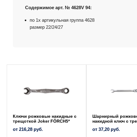
Содержимое арт. № 4628V 94:
по 1x артикульная группа 4628
размер 22/24/27
Этот
Этот
товар
товар
имеет
имеет
несколько
несколько
вариаций.
вариаций.
Опции
Опции
можно
можно
выбрать
выбрать
на
на
странице
странице
товара.
товара.
Ключи рожковые накидные с
Шарнирный рожков
трещоткой Joker FÖRCH5*
накидной ключ с тр
от
216,28
руб.
от
37,20
руб.