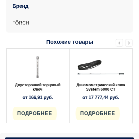
Бренд
FÖRCH
Похожие товары
Этот
Этот
товар
товар
имеет
имеет
несколько
несколько
вариаций.
вариаций.
Опции
Опции
можно
можно
выбрать
выбрать
Двусторонний торцовый
Динамометрический ключ
на
на
ключ
System 6000 CT
странице
странице
от
166,91
руб.
от
17 777,44
руб.
товара.
товара.
ПОДРОБНЕЕ
ПОДРОБНЕЕ