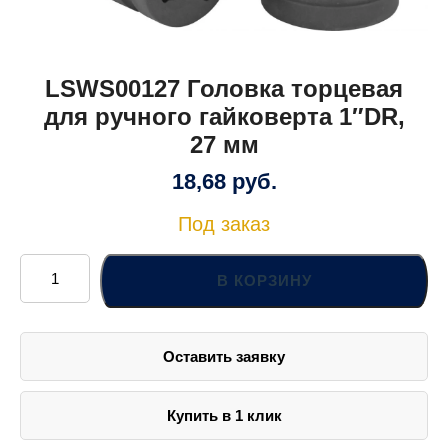
LSWS00127 Головка торцевая
для ручного гайковерта 1″DR,
27 мм
18,68
руб.
Под заказ
Количество
товара
В КОРЗИНУ
LSWS00127
Головка
торцевая
для
ручного
Оставить заявку
гайковерта
1"DR,
27
мм
Купить в 1 клик