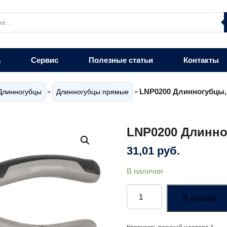
а
Сервис
Полезные статьи
Контакты
LNP0200 Длинногубцы,
Длинногубцы
Длинногубцы прямые
>
>
LNP0200 Длинно
31,01
руб.
В наличии
Количество
товара
В корзину
LNP0200
Длинногубцы,
200
мм