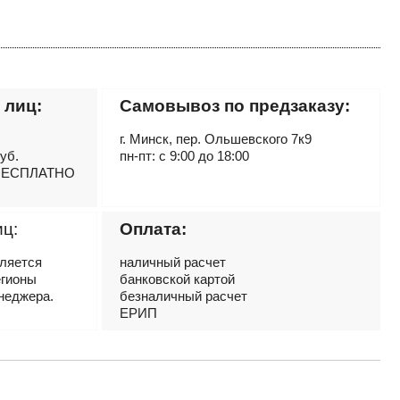
 лиц:
Самовывоз по предзаказу:
г. Минск, пер. Ольшевского 7к9
руб.
пн-пт: с 9:00 до 18:00
– БЕСПЛАТНО
иц:
Оплата:
вляется
наличный расчет
егионы
банковской картой
неджера.
безналичный расчет
ЕРИП