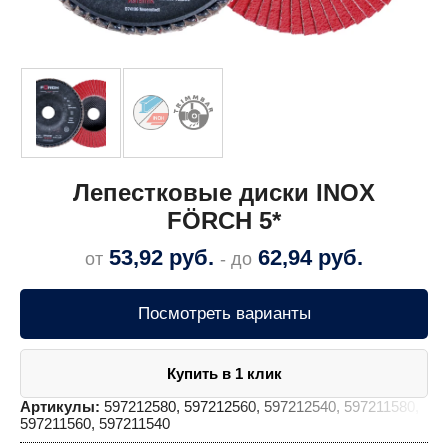
Лепестковые диски INOX
FÖRCH 5*
53,92
руб.
62,94
руб.
от
- до
Посмотреть варианты
Купить в 1 клик
Артикулы:
597212580, 597212560, 597212540, 597211580,
597211560, 597211540