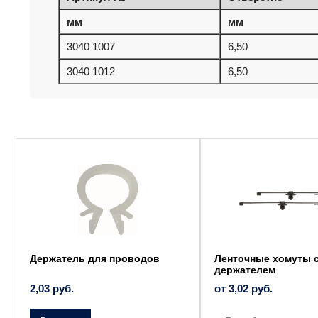
мм
мм
3040 1007
6,50
3040 1012
6,50
Этот
товар
имеет
несколько
вариаций.
Опции
можно
выбрать
на
странице
товара.
Держатель для проводов
Ленточные хомуты 
держателем
2,03
руб.
от
3,02
руб.