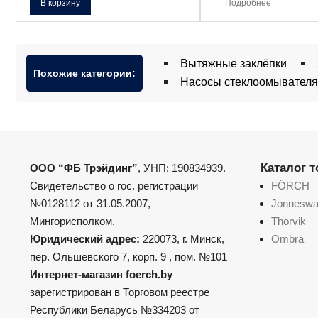
В корзину
Подробнее
Вытяжные заклёпки
Похожие категории:
Насосы стеклоомывателя
Каталог 
ООО “ФБ Трэйдинг”
, УНП: 190834939.
Свидетельство о гос. регистрации
FÖRCH
№0128112 от 31.05.2007,
Jonnesw
Мингорисполком.
Thorvik
Юридический адрес:
220073, г. Минск,
Ombra
пер. Ольшевского 7, корп. 9 , пом. №101
Интернет-магазин foerch.by
зарегистрирован в Торговом реестре
Республики Беларусь №334203 от