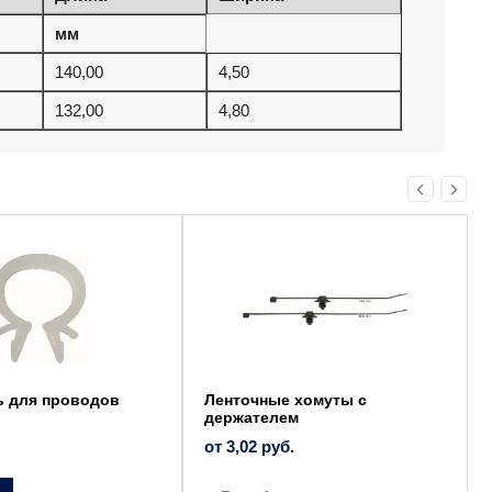
мм
140,00
4,50
132,00
4,80
Этот
товар
имеет
несколько
вариаций.
Опции
можно
выбрать
на
странице
товара.
ь для проводов
Ленточные хомуты с
держателем
от
3,02
руб.