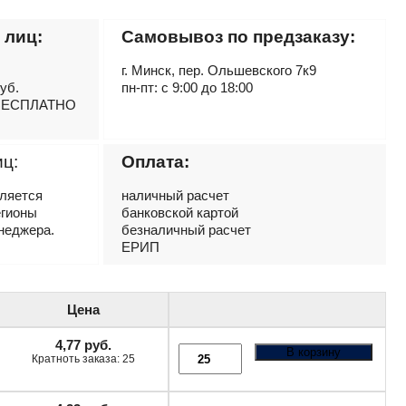
 лиц:
Самовывоз по предзаказу:
г. Минск, пер. Ольшевского 7к9
руб.
пн-пт: с 9:00 до 18:00
– БЕСПЛАТНО
иц:
Оплата:
вляется
наличный расчет
егионы
банковской картой
неджера.
безналичный расчет
ЕРИП
Цена
4,77
руб.
В корзину
Кратноть заказа: 25