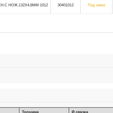
ЕН.С НОЖ.132X4,8MM 1012
30401012
Под заказ
Толщина
Ø связка