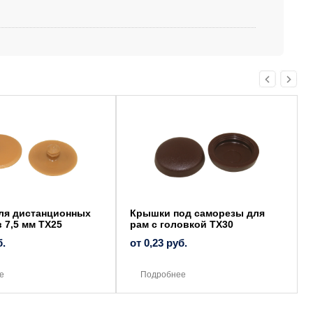
Этот
товар
имеет
несколько
вариаций.
Опции
можно
выбрать
на
странице
товара.
ля дистанционных
Крышки под саморезы для
 7,5 мм TX25
рам с головкой ТХ30
б.
от
0,23
руб.
е
Подробнее