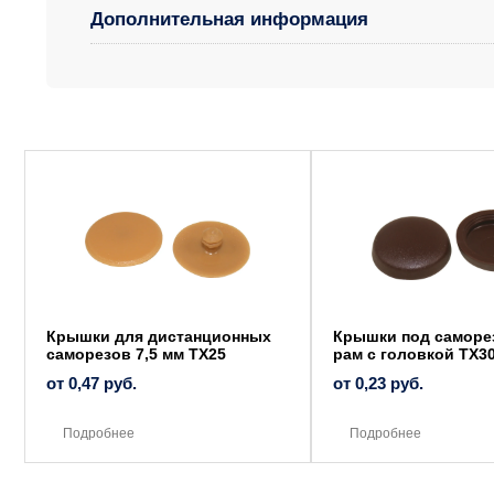
Дополнительная информация
Этот
Этот
товар
товар
имеет
имеет
несколько
несколько
вариаций.
вариаций.
Опции
Опции
можно
можно
выбрать
выбрать
на
на
странице
странице
товара.
товара.
Крышки для дистанционных
Крышки под саморе
саморезов 7,5 мм TX25
рам с головкой ТХ3
от
0,47
руб.
от
0,23
руб.
Подробнее
Подробнее