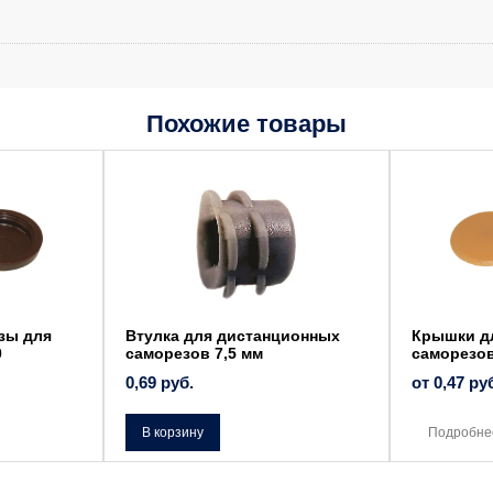
Похожие товары
Этот
товар
имеет
несколько
вариаций.
Опции
можно
выбрать
на
странице
товара.
зы для
Втулка для дистанционных
Крышки д
0
саморезов 7,5 мм
саморезов
0,69
руб.
от
0,47
ру
В корзину
Подробне