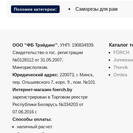
Саморезы для рам
Похожие категории:
Каталог 
ООО “ФБ Трэйдинг”
, УНП: 190834939.
Свидетельство о гос. регистрации
FÖRCH
№0128112 от 31.05.2007,
Jonnesw
Мингорисполком.
Thorvik
Юридический адрес:
220073, г. Минск,
Ombra
пер. Ольшевского 7, корп. 9 , пом. №101
Интернет-магазин foerch.by
зарегистрирован в Торговом реестре
Республики Беларусь №334203 от
07.06.2016 г.
Способы оплаты:
наличный расчет