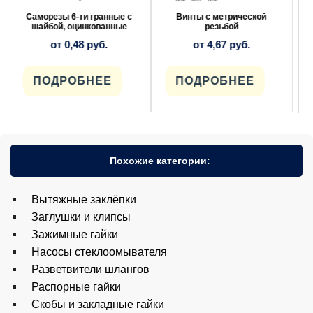
можно
можно
выбрать
выбрать
Винты с метрической
Крепежные детали
на
на
резьбой
MITSUBISHI
странице
странице
от
4,67
руб.
от
7,46
руб.
товара.
товара.
ПОДРОБНЕЕ
ПОДРОБНЕЕ
Похожие категории:
Вытяжные заклёпки
Заглушки и клипсы
Зажимные гайки
Насосы стеклоомывателя
Разветвители шлангов
Распорные гайки
Скобы и закладные гайки