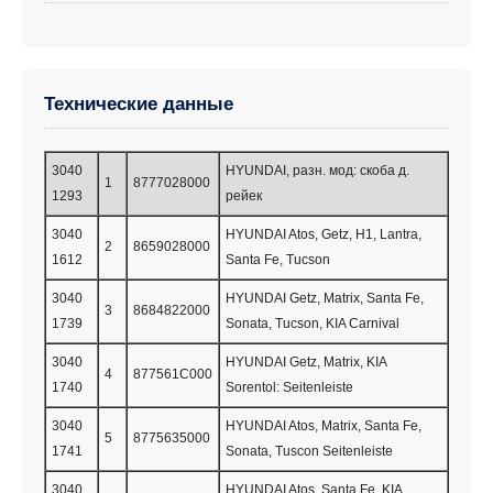
Технические данные
3040
HYUNDAI, разн. мод: скоба д.
1
8777028000
1293
рейек
3040
HYUNDAI Atos, Getz, H1, Lantra,
2
8659028000
1612
Santa Fe, Tucson
3040
HYUNDAI Getz, Matrix, Santa Fe,
3
8684822000
1739
Sonata, Tucson, KIA Carnival
3040
HYUNDAI Getz, Matrix, KIA
4
877561C000
1740
Sorentol: Seitenleiste
3040
HYUNDAI Atos, Matrix, Santa Fe,
5
8775635000
1741
Sonata, Tuscon Seitenleiste
3040
HYUNDAI Atos, Santa Fe, KIA