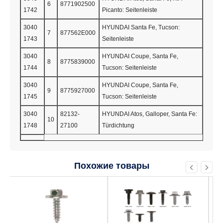
6
8771902500
1742
Picanto: Seitenleiste
3040
HYUNDAI Santa Fe, Tucson:
7
877562E000
1743
Seitenleiste
3040
HYUNDAI Coupe, Santa Fe,
8
8775839000
1744
Tucson: Seitenleiste
3040
HYUNDAI Coupe, Santa Fe,
9
8775927000
1745
Tucson: Seitenleiste
3040
82132-
HYUNDAI Atos, Galloper, Santa Fe:
10
1748
27100
Türdichtung
Похожие товары
Этот
Этот
товар
товар
имеет
имеет
несколько
несколько
вариаций.
вариаций.
Опции
Опции