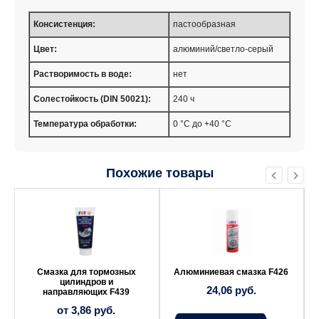
Консистенция:
пастообразная
Цвет:
алюминий/светло-серый
Растворимость в воде:
нет
Солестойкость (DIN 50021):
240 ч
Температура обработки:
0 °C до +40 °C
Похожие товары
Этот
товар
имеет
несколько
вариаций.
Опции
можно
выбрать
Смазка для тормозных
Алюминиевая смазка F426
на
цилиндров и
24,06
руб.
странице
направляющих F439
товара.
от
3,86
руб.